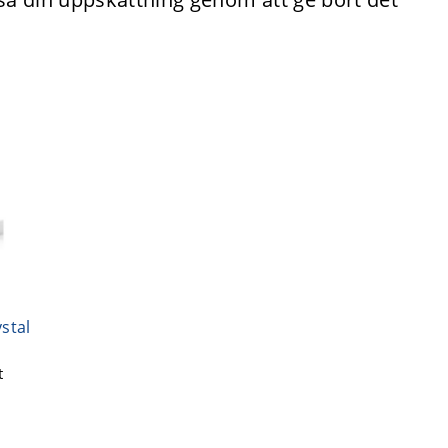
stal
t