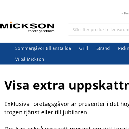
Pe
Sommargåvor till anställda
Grill
Strand
Pickn
Vi på Mickson
Visa extra uppskattn
Exklusiva företagsgåvor är presenter i det h
trogen tjänst eller till jubilaren.
Det kan också vara rätt present om ditt företa