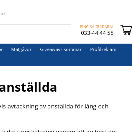
kter
RING SÅ GUIDAR VI:
033-44 44 55
or
Matgåvor
Giveaways sommar
Profilreklam
 anställda
s avtackning av anställda för lång och
visa din uppskattning genom att ge bort det