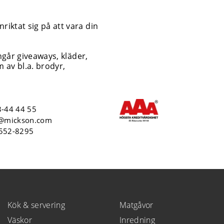
iktat sig på att vara din
ingår giveaways, kläder,
 av bl.a. brodyr,
-44 44 55
o@mickson.com
6552-8295
Kök & servering
Matgåvor
Väskor
Inredning