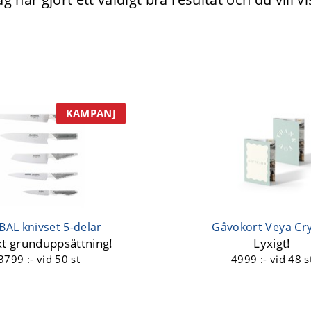
KAMPANJ
AL knivset 5-delar
Gåvokort Veya Cry
kt grunduppsättning!
Lyxigt!
3799 :-
vid 50 st
4999 :-
vid 48 s