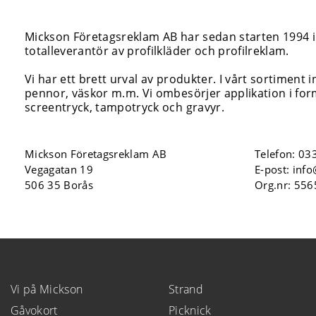
Mickson Företagsreklam AB har sedan starten 1994 inr
totalleverantör av profilkläder och profilreklam.
Vi har ett brett urval av produkter. I vårt sortiment 
pennor, väskor m.m. Vi ombesörjer applikation i form
screentryck, tampotryck och gravyr.
Mickson Företagsreklam AB
Telefon:
033
Vegagatan 19
E-post:
inf
506 35 Borås
Org.nr: 55
Vi på Mickson
Strand
Gåvokort
Picknick