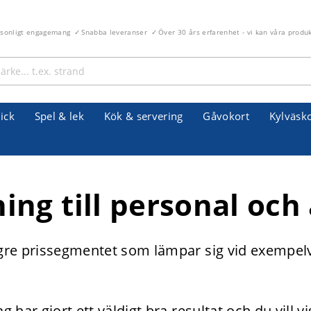
rsonligt engagemang
Snabba leveranser
Över 30 års erfarenhet - vi kan våra produ
ick
Spel & lek
Kök & servering
Gåvokort
Kylväsk
ing till personal och
ögre prissegmentet som lämpar sig vid exempelvi
g har gjort ett väldigt bra resultat och du vill 