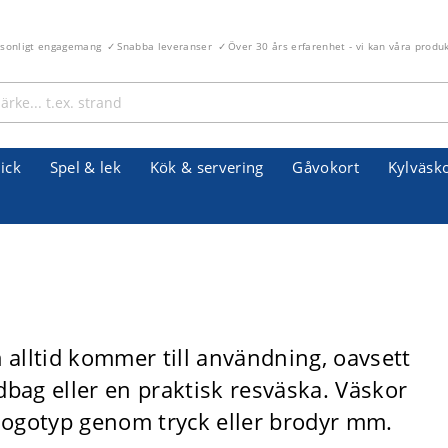
rsonligt engagemang
Snabba leveranser
Över 30 års erfarenhet - vi kan våra produ
ick
Spel & lek
Kök & servering
Gåvokort
Kylväsk
alltid kommer till användning, oavsett
bag eller en praktisk resväska. Väskor
logotyp genom tryck eller brodyr mm.