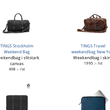
TINGS Stockholm
TINGS Travel
Weekend Bag
weekendbag New Y
ekendbag i slitstark
Weekendbag i ski
canvas
1995 :- /st
498 :- /st