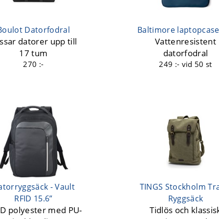
Boulot Datorfodral
Baltimore laptopcase
ssar datorer upp till
Vattenresistent
17 tum
datorfodral
270 :-
249 :-
vid 50 st
atorryggsäck - Vault
TINGS Stockholm Tra
RFID 15.6”
Ryggsäck
D polyester med PU-
Tidlös och klassis