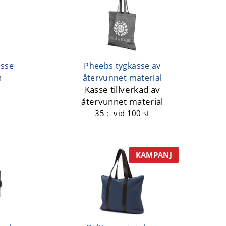
asse
Pheebs tygkasse av
n
återvunnet material
Kasse tillverkad av
återvunnet material
35 :-
vid 100 st
KAMPANJ