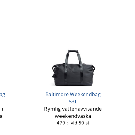
ag
Baltimore Weekendbag
53L
 i
Rymlig vattenavvisande
al
weekendväska
479 :-
vid 50 st