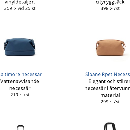
vinyldetaljer.
cityryggsäck
359 :-
vid 25 st
398 :- /st
Baltimore necessär
Sloane Rpet Necess
Vattenavvisande
Elegant och stilre
necessär
necessär i återvun
219 :- /st
material
299 :- /st