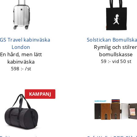
GS Travel kabinväska
Solstickan Bomullsk
Rymlig och stilre
London
En hård, men lätt
bomullskasse
kabinväska
59 :-
vid 50 st
598 :- /st
KAMPANJ