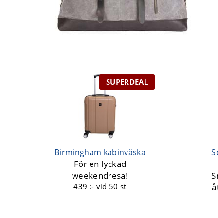
SUPERDEAL
Birmingham kabinväska
S
För en lyckad
weekendresa!
S
439 :-
vid 50 st
å