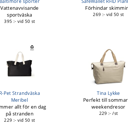
Baltimore sporter
SafeWallet RFID Plå
Vattenavvisande
Förhindar skimmi
sportväska
269 :-
vid 50 st
395 :-
vid 50 st
R-Pet Strandväska
Tina Lykke
Perfekt till somma
Meribel
mmer allt för en dag
weekendresor
på stranden
229 :- /st
229 :-
vid 50 st