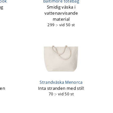
nbok
Baltimore totebag
ng
Smidig väska i
vattenavvisande
material
299 :-
vid 50 st
Strandväska Menorca
ren
Inta stranden med stil!
70 :-
vid 50 st