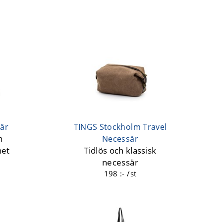
är
TINGS Stockholm Travel
n
Necessär
net
Tidlös och klassisk
necessär
198 :- /st