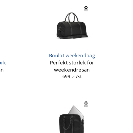
Boulot weekendbag
Perfekt storlek för
ork
nn
weekendresan
699 :- /st