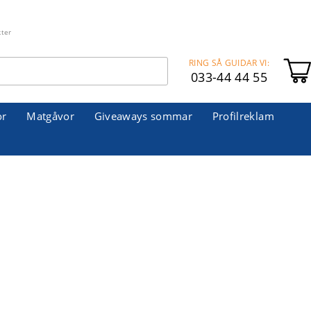
kter
RING SÅ GUIDAR VI:
033-44 44 55
or
Matgåvor
Giveaways sommar
Profilreklam