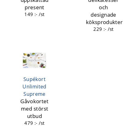
present
och
149 :- /st
designade
köksprodukter
229 :- /st
Supékort
Unlimited
Supreme
Gåvokortet
med störst
utbud
479 :- /st