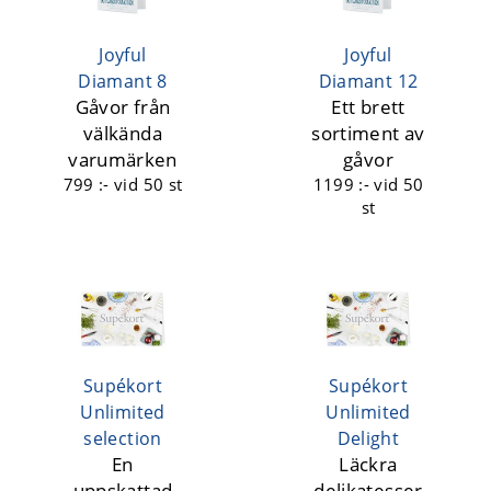
Joyful
Joyful
Diamant 8
Diamant 12
Gåvor från
Ett brett
välkända
sortiment av
varumärken
gåvor
799 :-
vid 50 st
1199 :-
vid 50
st
Supékort
Supékort
Unlimited
Unlimited
selection
Delight
En
Läckra
uppskattad
delikatesser