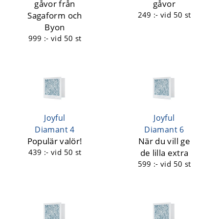
gåvor från
gåvor
Sagaform och
249 :-
vid 50 st
Byon
999 :-
vid 50 st
Joyful
Joyful
Diamant 4
Diamant 6
Populär valör!
När du vill ge
439 :-
vid 50 st
de lilla extra
599 :-
vid 50 st