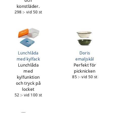
och
konstläder.
298 :-
vid 50 st
Lunchlåda
Doris
med kylfack
emaljskål
Lunchlåda
Perfekt för
med
picknicken
kylfunktion
85 :-
vid 50 st
och tryck på
locket
52 :-
vid 100 st