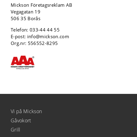
Mickson Företagsreklam AB
Vegagatan 19
506 35 Borås
Telefon:
033-44 44 55
E-post:
info@mickson.com
Org.nr: 556552-8295
Vi på Mickson
Gåvokort
Grill