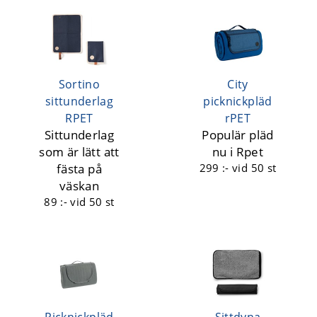
Sortino
City
sittunderlag
picknickpläd
RPET
rPET
Sittunderlag
Populär pläd
som är lätt att
nu i Rpet
fästa på
299 :-
vid 50 st
väskan
89 :-
vid 50 st
Picknickpläd
Sittdyna