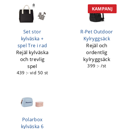
KAMPANJ
Set stor
R-Pet Outdoor
kylväska +
Kylryggsäck
Rejäl och
spel Tre i rad
Rejäl kylväska
ordentlig
och trevlig
kylryggsäck
spel
399 :- /st
439 :-
vid 50 st
Polarbox
kylväska 6