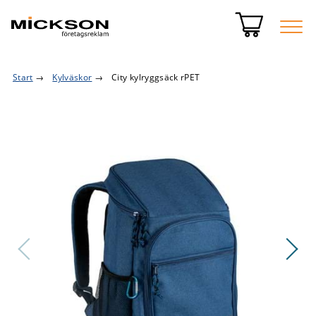
Start
→
Kylväskor
→
City kylryggsäck rPET