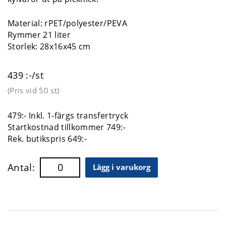
Material:
rPET/polyester/PEVA
Rymmer 21 liter
Storlek: 28x16x45 cm
439 :-/st
(Pris vid
50 st
)
479:- Inkl. 1-färgs transfertryck
Startkostnad tillkommer 749:-
Rek. butikspris 649:-
Antal:
Lägg i varukorg