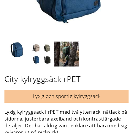
City kylryggsäck rPET
Lyxig och sportig kylryggsäck
Lyxig kylryggsäck i rPET med två ytterfack, nätfack på
sidorna, justerbara axelband och kontrastfärgade
detaljer. Det har aldrig varit enklare att bära med sig
kylvaror ut på picknick!