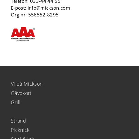
Telefon:
033-44 44 55
E-post:
info@mickson.com
Org.nr: 556552-8295
Vi på Mickson
Gåvokort
Grill
Strand
Picknick