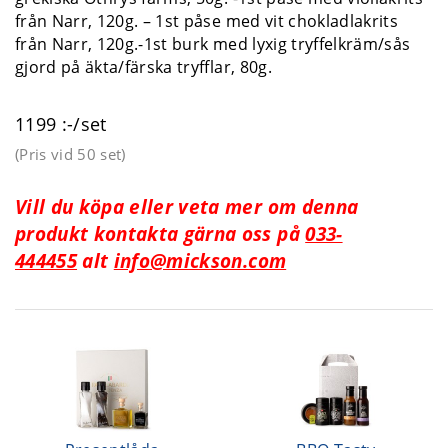
från Narr, 120g. – 1st påse med vit chokladlakrits
från Narr, 120g.-1st burk med lyxig tryffelkräm/sås
gjord på äkta/färska tryfflar, 80g.
1199 :-/set
(Pris vid
50 set
)
Vill du köpa eller veta mer om denna
produkt kontakta gärna oss på
033-
444455
alt
info@mickson.com