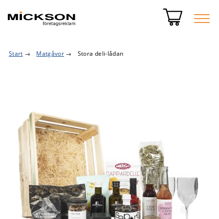
Start
→
Matgåvor
→
Stora deli-lådan