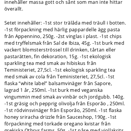
innehåller massa gott och sånt som man inte hittar
överallt.
Setet innehåller: -1st stor trälåda med träull i botten.
-1st förpackning med härlig pappardelle ägg pasta
från Appennino, 250g. -2st vinglas i plast. -1st chips
med tryffelsmak från Sal de Ibiza, 45g. -1st burk med
vackert blomsterströssel till drinken, tårtan eller
pastarätten, fin dekoration, 15g. -1st ekologisk
sparkling tea med smak av hibiskus från
Teministeriet, 27,5cl. -1st ekologisk sparkling tea
med smak av cola från Teministeriet, 27,5cl. -1st
flaska “white label” balsamvinäger från Sapore,
lagrad 1 år, 250ml. -1st burk med veganska
vingummin med smak av vinbär och jordgubb. 140g.
-1st gräsig och pepprig olivolja från Esporão , 250ml.
-1st rödvinsvinäger från Esporão, 250ml. -1st flaska
honey sriracha drizzle från Sauceshop, 190g. -1st
förpackning med torkade oregano kvistar från
grekiska Othrys farms, 50g. -1st påse med viollakrits