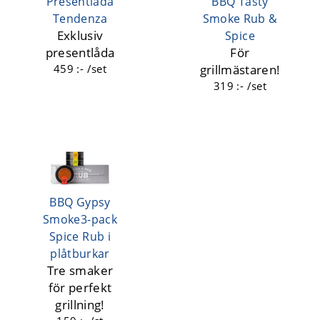
Presentlåda
BBQ Tasty
Tendenza
Smoke Rub &
Exklusiv
Spice
presentlåda
För
459 :- /set
grillmästaren!
319 :- /set
BBQ Gypsy
Smoke3-pack
Spice Rub i
plåtburkar
Tre smaker
för perfekt
grillning!