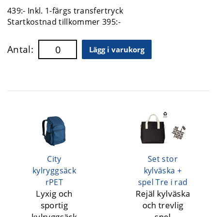
439:- Inkl. 1-färgs transfertryck
Startkostnad tillkommer 395:-
Antal:
Lägg i varukorg
City
Set stor
kylryggsäck
kylväska +
rPET
spel Tre i rad
Lyxig och
Rejäl kylväska
sportig
och trevlig
kylryggsäck
spel