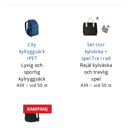
City
Set stor
kylryggsäck
kylväska +
rPET
spel Tre i rad
Lyxig och
Rejäl kylväska
sportig
och trevlig
kylryggsäck
spel
439 :-
vid 50 st
439 :-
vid 50 st
KAMPANJ