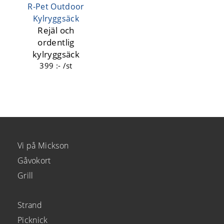
R-Pet Outdoor
Kylryggsäck
Rejäl och
ordentlig
kylryggsäck
399 :- /st
Vi på Mickson
Gåvokort
Grill
Strand
Picknick