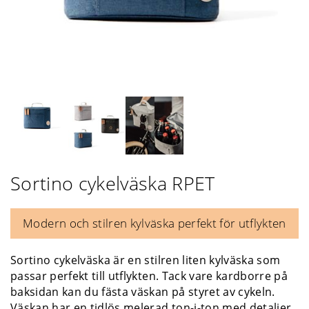
Sortino cykelväska RPET
Modern och stilren kylväska perfekt för utflykten
Sortino cykelväska är en stilren liten kylväska som
passar perfekt till utflykten. Tack vare kardborre på
baksidan kan du fästa väskan på styret av cykeln.
Väskan har en tidlös melerad ton-i-ton med detaljer