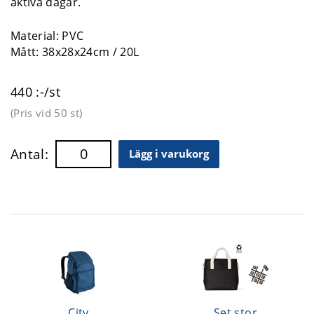
aktiva dagar.
Material: PVC
Mått: 38x28x24cm / 20L
440 :-/st
(Pris vid
50 st
)
Antal:
Lägg i varukorg
City
Set stor