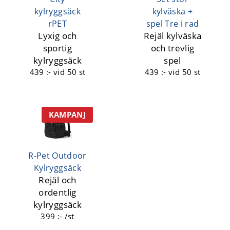
kylryggsäck
kylväska +
rPET
spel Tre i rad
Lyxig och
Rejäl kylväska
sportig
och trevlig
kylryggsäck
spel
439 :-
vid 50 st
439 :-
vid 50 st
KAMPANJ
R-Pet Outdoor
Kylryggsäck
Rejäl och
ordentlig
kylryggsäck
399 :- /st